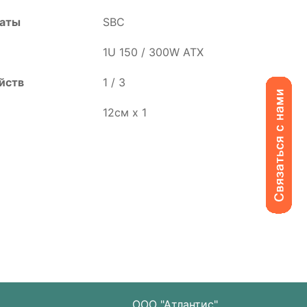
латы
SBC
1U 150 / 300W ATX
ойств
1 / 3
12см х 1
ООО "Атлантис"