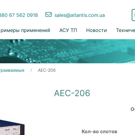
80 67 562 0918
sales@atlantis.com.ua
римеры применений
АСУ ТП
Новости
Технич
страиваемые
AEC-206
AEC-206
О
Кол-во слотов