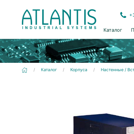
+3
Каталог
П
[AEC-206] Корпуса | Настенные / Встраиваемые
Каталог
Корпуса
Настенные / В