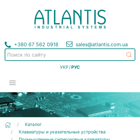
+380 67 562 0918
sales@atlantis.com.ua
УКР
/
РУС
[To be continued...] Клавиатуры и указательные устройства | Промышленные силиконовые клавиатуры
Каталог
Клавиатуры и указательные устройства
Промышленные силиконовые клавиатуры