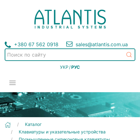
+380 67 562 0918
sales@atlantis.com.ua
УКР
/
РУС
[K-TEK-M270FN-OEM] Клавиатуры и указательные устройства | Промышленные силиконовые клавиатуры
Каталог
Клавиатуры и указательные устройства
Промышленные силиконовые клавиатуры