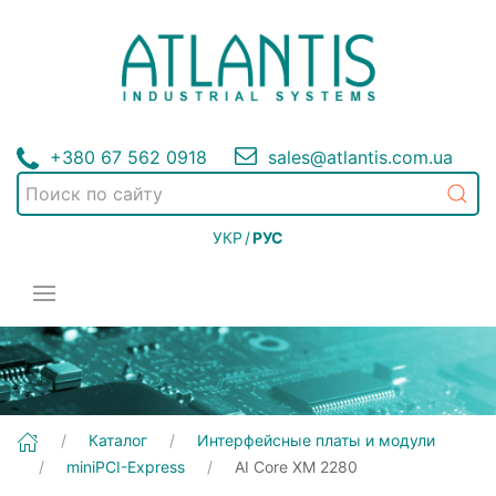
+380 67 562 0918
sales@atlantis.com.ua
УКР
/
РУС
[AI Core XM 2280] Интерфейсные платы и модули | miniPCI-Express
Каталог
Интерфейсные платы и модули
miniPCI-Express
AI Core XM 2280