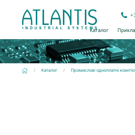
+3
Каталог
Прикла
[UM_VB7007_106.pdf] [VB7007] Промислові одноплатні комп'ютери | Mini-ITX
Каталог
Промислові одноплатні комп'ю