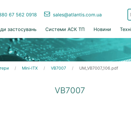
80 67 562 0918
sales@atlantis.com.ua
ди застосувань
Системи АСК ТП
Новини
Техн
тери
Mini-ITX
VB7007
UM_VB7007_106.pdf
VB7007